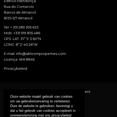
Edificío Mendonça
Rua do Comercío
Barros de Almancil
8135-127 Almancil
Tel: + 351 289 395 633
Mob: +351 919 855 486
GPS: LAT. 37º 5' 3.60"N
LONG. 8º 2' 40.26"W
E-mail: info@abloomproperties.com
Licença: AMI 8946
Privacybeleid
Abloom Real Estate all rights reserved |
Online Complaint
Onze website maakt gebruik van cookies
om uw gebruikerservaring te verbeteren.
Door de website te gebruiken, bevestigt u
dat u het gebruik van cookies accepteert in
overeenstemming met ons privacybeleid